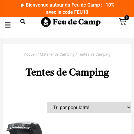
🔥 Bienvenue autour du Feu de Camp : -10%
avec le code FEU10
0
Matériel de Camping
Couteaux Bushcraft
Lampes de Poche et Lampes Frontales
T-Shirts Militaires
Jumelles et Longues Vues
Accueil
/
Matériel de Camping
/ Tentes de Camping
Tentes de Camping