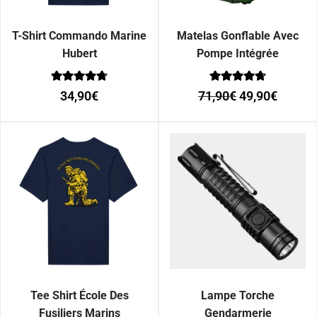
T-Shirt Commando Marine
Matelas Gonflable Avec
Hubert
Pompe Intégrée
Note
Note
34,90
€
71,90
€
49,90
€
0
0
sur 5
sur 5
Tee Shirt École Des
Lampe Torche
Fusiliers Marins
Gendarmerie