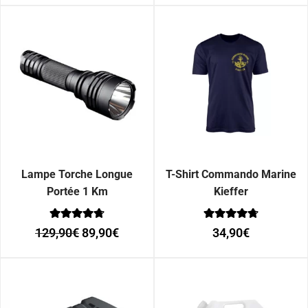
Lampe Torche Longue
T-Shirt Commando Marine
Portée 1 Km
Kieffer
Note
Note
129,90
€
89,90
€
34,90
€
0
0
sur 5
sur 5