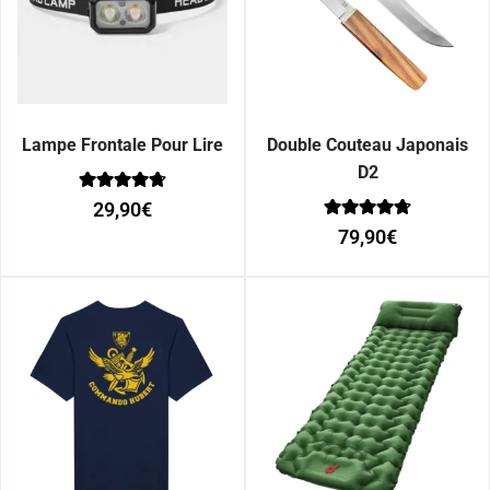
Lampe Frontale Pour Lire
Double Couteau Japonais
D2
Note
29,90
€
0
Note
sur 5
79,90
€
0
sur 5