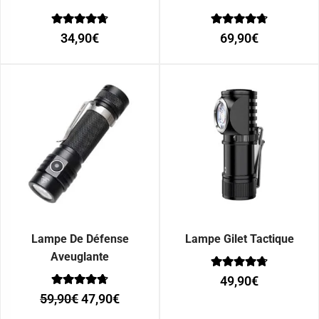
Note
Note
34,90
€
69,90
€
0
0
sur 5
sur 5
Lampe De Défense
Lampe Gilet Tactique
Aveuglante
Note
49,90
€
0
Note
sur 5
59,90
€
47,90
€
0
sur 5