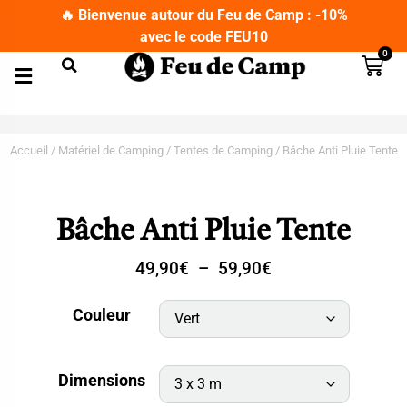
🔥 Bienvenue autour du Feu de Camp : -10%
avec le code FEU10
0
Matériel de Camping
Couteaux Bushcraft
Lampes de Poche et Lampes Frontales
T-Shirts Militaires
Jumelles et Longues Vues
Accueil
/
Matériel de Camping
/
Tentes de Camping
/ Bâche Anti Pluie Tente
Bâche Anti Pluie Tente
49,90
€
–
59,90
€
Couleur
Dimensions