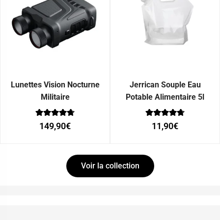
Lunettes Vision Nocturne
Jerrican Souple Eau
Militaire
Potable Alimentaire 5l
Note
Note
149,90
€
11,90
€
0
0
sur 5
sur 5
Voir la collection