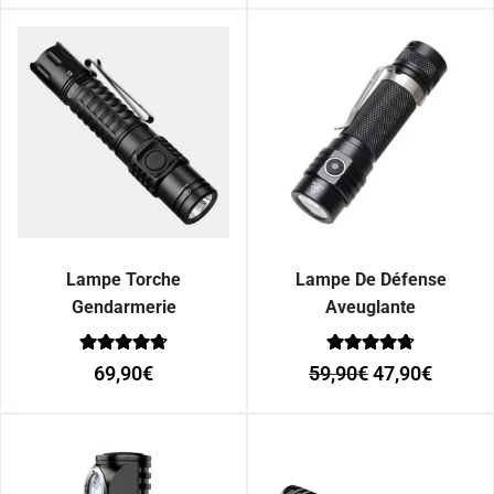
Lampe Torche
Lampe De Défense
Gendarmerie
Aveuglante
Note
Note
69,90
€
59,90
€
47,90
€
0
0
sur 5
sur 5