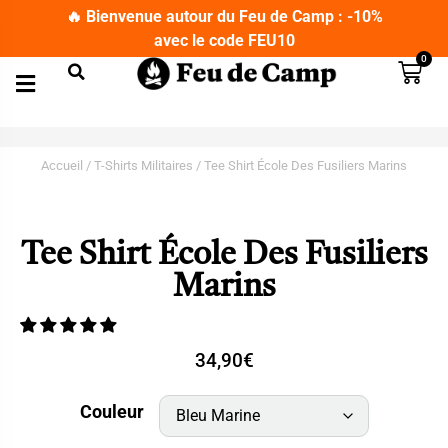
🔥 Bienvenue autour du Feu de Camp : -10%
avec le code FEU10
0
Matériel de Camping
Couteaux Bushcraft
Lampes de Poche et Lampes Frontales
T-Shirts Militaires
Jumelles et Longues Vues
Accueil
/
T-Shirts Militaires
/ Tee Shirt École Des Fusiliers Marins
Tee Shirt École Des Fusiliers
Marins
34,90
€
Couleur