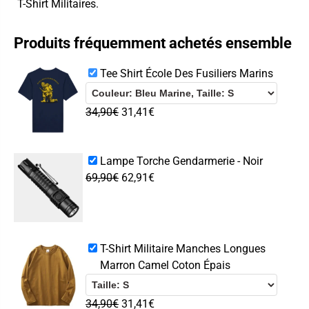
T-Shirt Militaires
.
Produits fréquemment achetés ensemble
Tee Shirt École Des Fusiliers Marins
34,90
€
31,41
€
Lampe Torche Gendarmerie - Noir
69,90
€
62,91
€
T-Shirt Militaire Manches Longues
Marron Camel Coton Épais
34,90
€
31,41
€