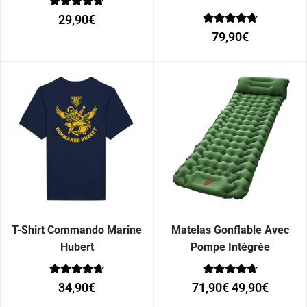
Note
29,90
€
0
Note
sur 5
79,90
€
0
sur 5
T-Shirt Commando Marine
Matelas Gonflable Avec
Hubert
Pompe Intégrée
Note
Note
34,90
€
71,90
€
49,90
€
0
0
sur 5
sur 5