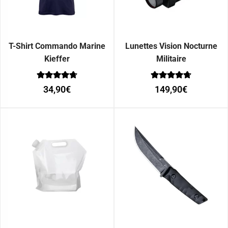
T-Shirt Commando Marine
Lunettes Vision Nocturne
Kieffer
Militaire
Note
Note
34,90
€
149,90
€
0
0
sur 5
sur 5