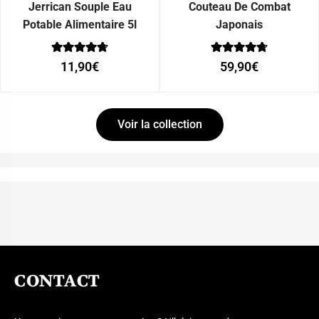
Jerrican Souple Eau
Couteau De Combat
Potable Alimentaire 5l
Japonais
Note
Note
11,90
€
59,90
€
0
0
sur 5
sur 5
Voir la collection
CONTACT