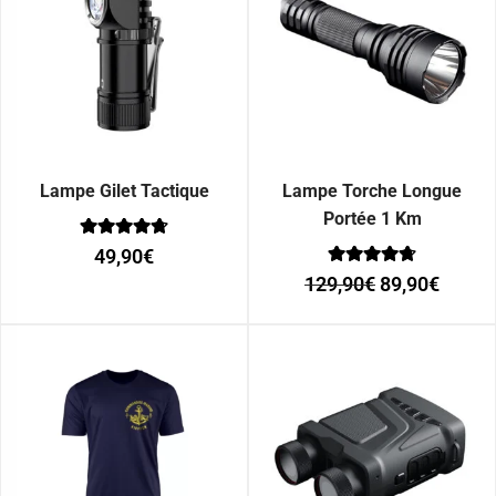
Lampe Gilet Tactique
Lampe Torche Longue
Portée 1 Km
Note
49,90
€
0
Note
sur 5
129,90
€
89,90
€
0
sur 5