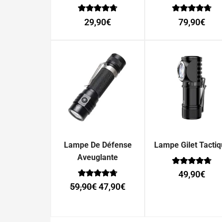
Note
Note
29,90
€
79,90
€
0
0
sur 5
sur 5
Lampe De Défense
Lampe Gilet Tacti
Aveuglante
Note
49,90
€
0
Note
sur 5
59,90
€
47,90
€
0
sur 5