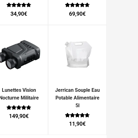
Note
Note
34,90
€
69,90
€
0
0
sur 5
sur 5
Lunettes Vision
Jerrican Souple Eau
Nocturne Militaire
Potable Alimentaire
5l
Note
149,90
€
0
Note
sur 5
11,90
€
0
sur 5