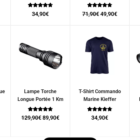
Note
Note
34,90
€
71,90
€
49,90
€
0
0
sur 5
sur 5
que
Lampe Torche
T-Shirt Commando
Longue Portée 1 Km
Marine Kieffer
Note
Note
129,90
€
89,90
€
34,90
€
0
0
sur 5
sur 5