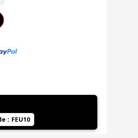
NVENUE -10%
e : FEU10