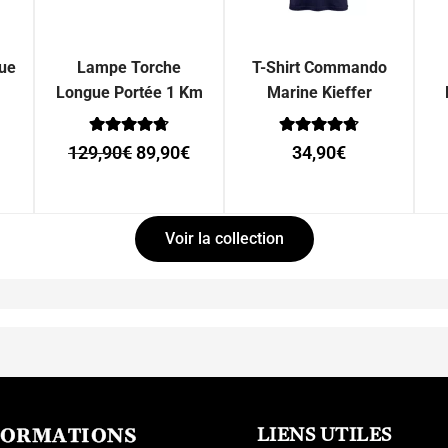
que
Lampe Torche
T-Shirt Commando
Longue Portée 1 Km
Marine Kieffer
Note
Note
129,90
€
89,90
€
34,90
€
0
0
sur 5
sur 5
Voir la collection
FORMATIONS
LIENS UTILES