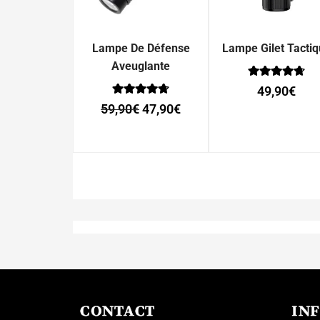
Lampe De Défense
Lampe Gilet Tacti
Aveuglante
Note
49,90
€
0
Note
sur 5
59,90
€
47,90
€
0
sur 5
CONTACT
IN