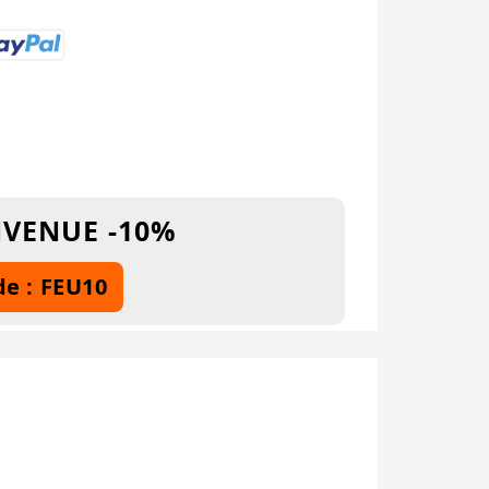
NVENUE -10%
e : FEU10