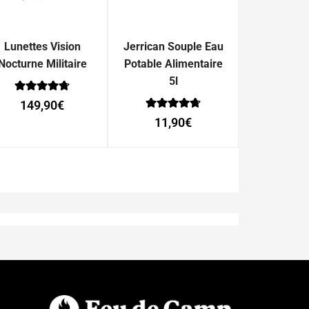
Lunettes Vision
Jerrican Souple Eau
Nocturne Militaire
Potable Alimentaire
5l
Note
149,90
€
0
Note
sur 5
11,90
€
0
sur 5