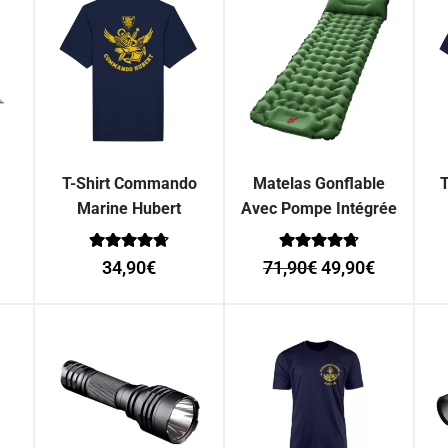
T-Shirt Commando
Matelas Gonflable
T
Marine Hubert
Avec Pompe Intégrée
Note
Note
34,90
€
71,90
€
49,90
€
0
0
sur 5
sur 5