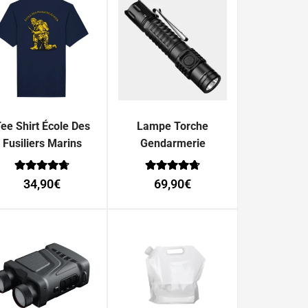
ee Shirt École Des
Lampe Torche
Fusiliers Marins
Gendarmerie
Note
Note
34,90
€
69,90
€
0
0
sur 5
sur 5