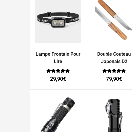
Lampe Frontale Pour
Double Couteau
Lire
Japonais D2
Note
Note
29,90
€
79,90
€
0
0
sur 5
sur 5