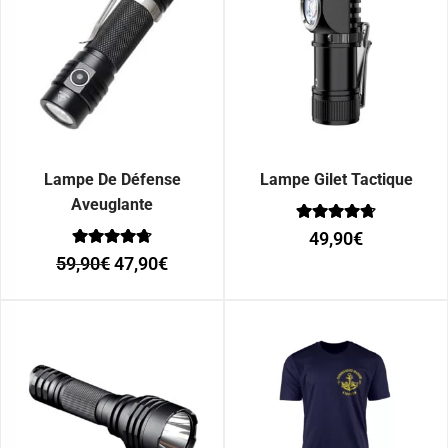
Lampe De Défense
Lampe Gilet Tactique
Aveuglante
Note
49,90
€
0
Note
sur 5
59,90
€
47,90
€
0
sur 5