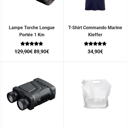
Lampe Torche Longue
T-Shirt Commando Marine
Portée 1 Km
Kieffer
Note
Note
129,90
€
89,90
€
34,90
€
0
0
sur 5
sur 5