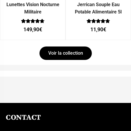
Lunettes Vision Nocturne
Jerrican Souple Eau
Militaire
Potable Alimentaire 5l
Note
Note
149,90
€
11,90
€
0
0
sur 5
sur 5
Voir la collection
CONTACT