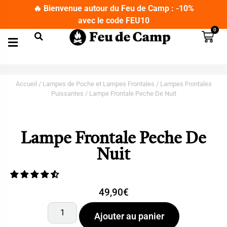
🔥 Bienvenue autour du Feu de Camp : -10%
avec le code FEU10
0
Matériel de Camping
Couteaux Bushcraft
Lampes de Poche et Lampes Frontales
T-Shirts Militaires
Jumelles et Longues Vues
Accueil
/
Lampes de Poche et Lampes Frontales
/
Lampes Frontales
Puissantes
/ Lampe Frontale Peche De Nuit
Lampe Frontale Peche De
Nuit
49,90
€
Ajouter au panier