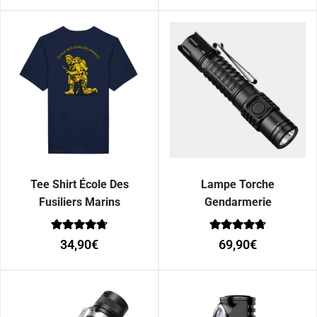
Tee Shirt École Des
Lampe Torche
Fusiliers Marins
Gendarmerie
Note
Note
34,90
€
69,90
€
0
0
sur 5
sur 5