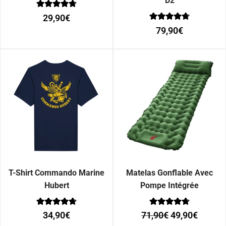
D2
Note
29,90
€
0
Note
sur 5
79,90
€
0
sur 5
T-Shirt Commando Marine
Matelas Gonflable Avec
Hubert
Pompe Intégrée
Note
Note
34,90
€
71,90
€
49,90
€
0
0
sur 5
sur 5