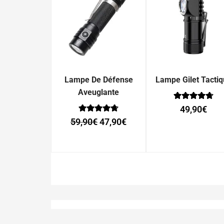
Lampe De Défense
Lampe Gilet Tacti
Aveuglante
Note
49,90
€
0
Note
sur 5
59,90
€
47,90
€
0
sur 5