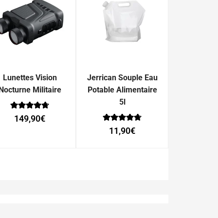
Lunettes Vision
Jerrican Souple Eau
Nocturne Militaire
Potable Alimentaire
5l
Note
149,90
€
0
Note
sur 5
11,90
€
0
sur 5