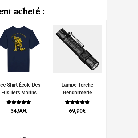
ent acheté :
ee Shirt École Des
Lampe Torche
Fusiliers Marins
Gendarmerie
Note
Note
34,90
€
69,90
€
0
0
sur 5
sur 5