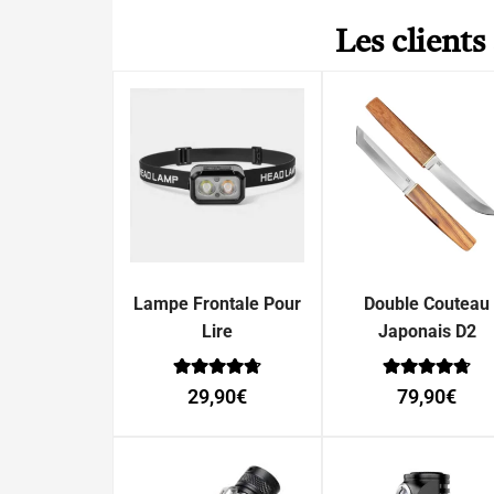
Les clients
Lampe Frontale Pour
Double Couteau
Lire
Japonais D2
Note
Note
29,90
€
79,90
€
0
0
sur 5
sur 5