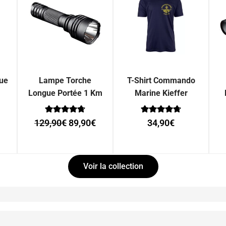
que
Lampe Torche
T-Shirt Commando
Longue Portée 1 Km
Marine Kieffer
Note
Note
129,90
€
89,90
€
34,90
€
0
0
sur 5
sur 5
Voir la collection