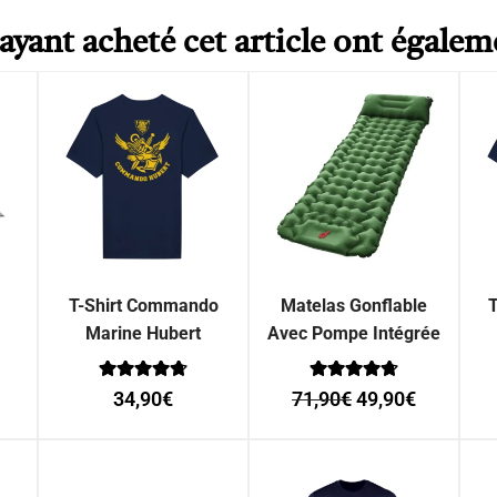
 ayant acheté cet article ont égalem
T-Shirt Commando
Matelas Gonflable
T
Marine Hubert
Avec Pompe Intégrée
Note
Note
34,90
€
71,90
€
49,90
€
0
0
sur 5
sur 5