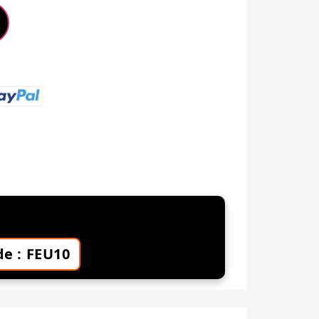
NVENUE -10%
e : FEU10