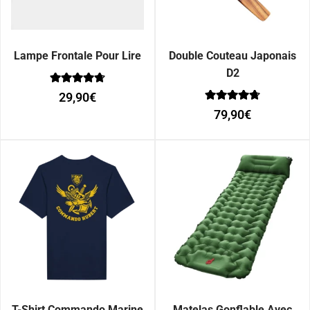
Lampe Frontale Pour Lire
Double Couteau Japonais
D2
Note
29,90
€
0
Note
sur 5
79,90
€
0
sur 5
T-Shirt Commando Marine
Matelas Gonflable Avec