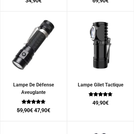
34,90
€
69,90
€
0
0
sur 5
sur 5
Lampe De Défense
Lampe Gilet Tactique
Aveuglante
Note
49,90
€
0
Note
sur 5
59,90
€
47,90
€
0
sur 5