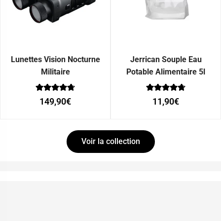
Lunettes Vision Nocturne
Jerrican Souple Eau
Militaire
Potable Alimentaire 5l
Note
Note
149,90
€
11,90
€
0
0
sur 5
sur 5
Voir la collection