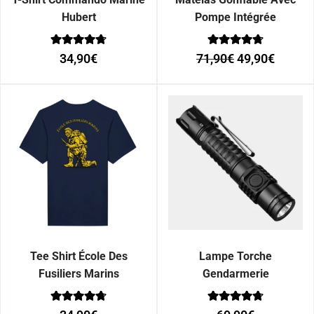
Hubert
Pompe Intégrée
Note
Note
34,90
€
71,90
€
49,90
€
0
0
sur 5
sur 5
Tee Shirt École Des
Lampe Torche
Fusiliers Marins
Gendarmerie
Note
Note