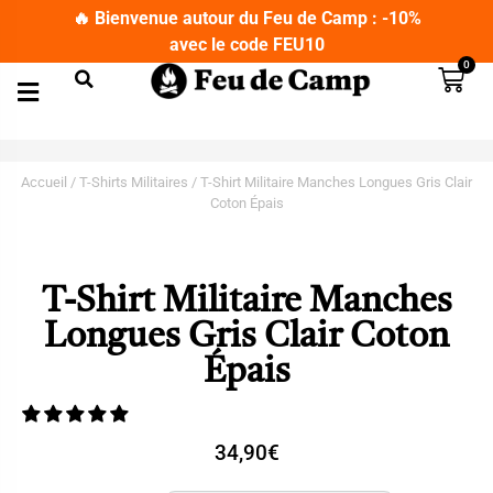
🔥 Bienvenue autour du Feu de Camp : -10%
avec le code FEU10
0
Matériel de Camping
Couteaux Bushcraft
Lampes de Poche et Lampes Frontales
T-Shirts Militaires
Jumelles et Longues Vues
Accueil
/
T-Shirts Militaires
/ T-Shirt Militaire Manches Longues Gris Clair
Coton Épais
T-Shirt Militaire Manches
Longues Gris Clair Coton
Épais
34,90
€