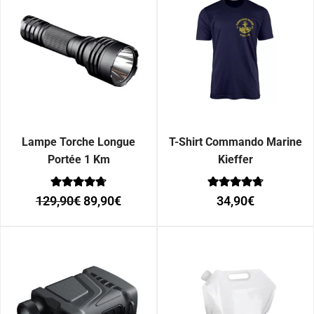
Lampe Torche Longue
T-Shirt Commando Marine
Portée 1 Km
Kieffer
Note
Note
129,90
€
89,90
€
34,90
€
0
0
sur 5
sur 5